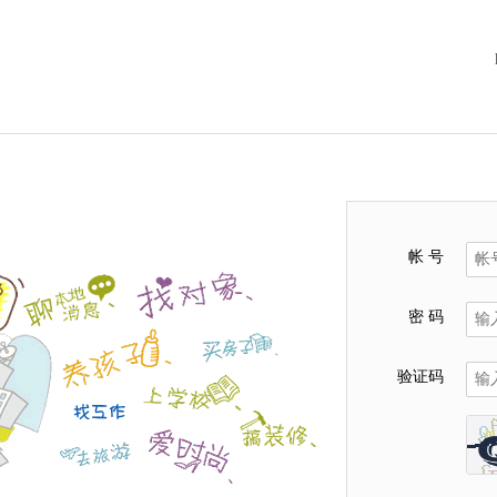
帐 号
密 码
验证码