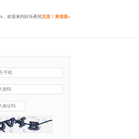
hi，欢迎来到好乐夜招
北京
！
发信息»