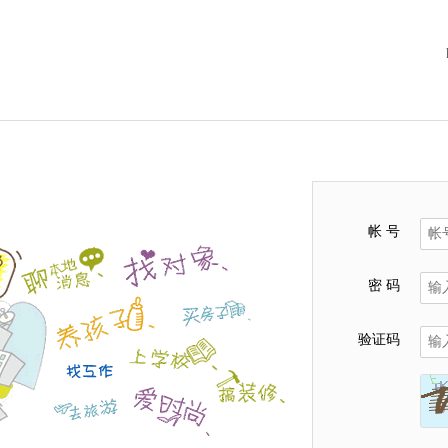
帐 号
密 码
验证码