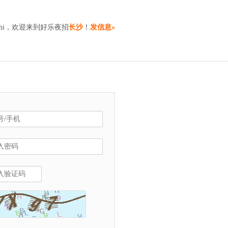
hi，欢迎来到好乐夜招
长沙
！
发信息»