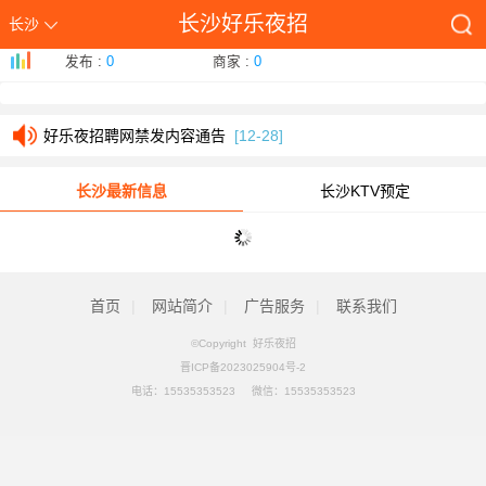
长沙好乐夜招
长沙
本站发帖必读-好乐夜招www.hlh1.com
[01-26]
发布 :
0
商家 :
0
好乐夜招网如何发帖让百度快速收录展现首页技巧
[01-26]
好乐夜招聘网禁发内容通告
[12-28]
本站发帖必读-好乐夜招www.hlh1.com
[01-26]
长沙最新信息
长沙KTV预定
好乐夜招网如何发帖让百度快速收录展现首页技巧
[01-26]
好乐夜招聘网禁发内容通告
[12-28]
首页
|
网站简介
|
广告服务
|
联系我们
©Copyright 好乐夜招
晋ICP备2023025904号-2
电话：
15535353523
微信：15535353523