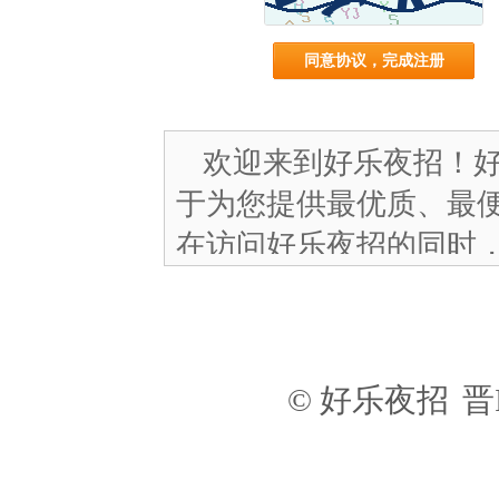
欢迎来到好乐夜招！
于为您提供最优质、最
在访问好乐夜招的同时
阅读我们的协议条款。
条款才能注册成为我们
册用户认真阅读以下几
© 好乐夜招
晋
注册，将视为接受并遵
有约定，产生电子合同
1．用户应按照好乐夜