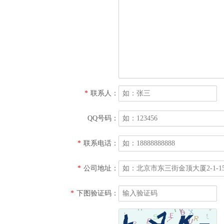
*
联系人：
QQ号码：
*
联系电话：
*
公司地址：
*
下图验证码：