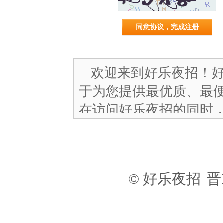
欢迎来到好乐夜招！
于为您提供最优质、最
在访问好乐夜招的同时
阅读我们的协议条款。
条款才能注册成为我们
册用户认真阅读以下几
© 好乐夜招
晋
注册，将视为接受并遵
有约定，产生电子合同
1．用户应按照好乐夜