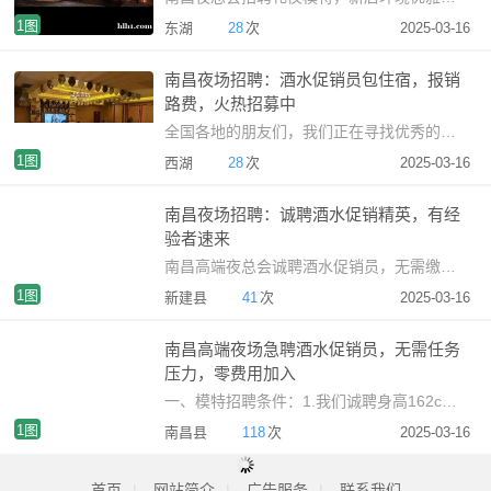
1图
东湖
28
次
2025-03-16
南昌夜场招聘：酒水促销员包住宿，报销
路费，火热招募中
全国各地的朋友们，我们正在寻找优秀的女性加入我们的团
1图
西湖
28
次
2025-03-16
南昌夜场招聘：诚聘酒水促销精英，有经
验者速来
南昌高端夜总会诚聘酒水促销员，无需缴纳任何费用。职位
1图
新建县
41
次
2025-03-16
南昌高端夜场急聘酒水促销员，无需任务
压力，零费用加入
一、模特招聘条件：1.我们诚聘身高162cm以上，年龄在18至3
1图
南昌县
118
次
2025-03-16
首页
|
网站简介
|
广告服务
|
联系我们