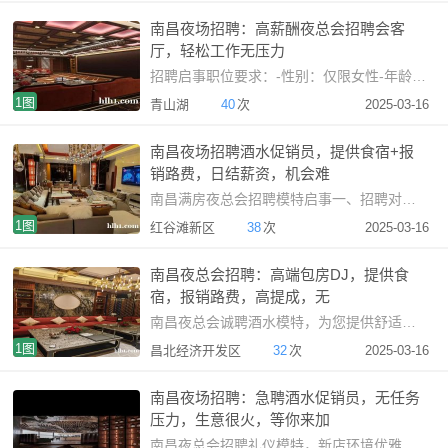
南昌夜场招聘：高薪酬夜总会招聘会客
厅，轻松工作无压力
招聘启事职位要求：-性别：仅限女性-年龄：18-30岁-身高：净身
1图
青山湖
40
次
2025-03-16
南昌夜场招聘酒水促销员，提供食宿+报
销路费，日结薪资，机会难
南昌满房夜总会招聘模特启事一、招聘对象：我们诚聘女性
1图
红谷滩新区
38
次
2025-03-16
南昌夜总会招聘：高端包房DJ，提供食
宿，报销路费，高提成，无
南昌夜总会诚聘酒水模特，为您提供舒适的工作环境及住宿
1图
昌北经济开发区
32
次
2025-03-16
南昌夜场招聘：急聘酒水促销员，无任务
压力，生意很火，等你来加
南昌夜总会招聘礼仪模特，新店环境优雅，生意兴旺。岗位要