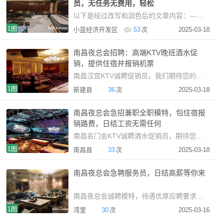
员，无任务无费用，轻松
以下是经过改写和润色后的文章内容：---招聘要求：1.女性，年龄18-30岁，净身高160cm以上。我
1图
小蓝经济开发区
53
次
2025-03-18
南昌夜总会招聘：高端KTV晚班酒水促
销，提供住宿并报销机票
南昌汉宫KTV诚聘促销员，我们期待您的加入！职位要求：-仅限
1图
新建县
36
次
2025-03-18
南昌夜总会急招兼职全职模特，包住宿报
销路费，日结工资无需任何
南昌名门会KTV诚聘酒水促销员，期待您的加入！招聘要求：1.
1图
南昌县
33
次
2025-03-18
南昌夜总会急聘服务员，日结高薪等你来
南昌夜总会诚聘模特，待遇优厚应聘要求：我们诚邀18至30岁
1图
湾里
30
次
2025-03-16