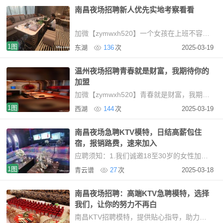
南昌夜场招聘新人优先实地考察看看
加微【zymwxh520】一个女孩在上班不容易、我们会给你细心的照料、帮助、会让你感受家
1图
东湖
136
次
2025-03-19
温州夜场招聘青春就是财富，我期待你的
加盟
加微【zymwxh520】青春就是财富，我期待你的加盟欢迎广大靓女加入我们！一起创造财富！本公
1图
西湖
144
次
2025-03-19
南昌夜场急聘KTV模特，日结高薪包住
宿，报销路费，速来加入
应聘须知：1.我们诚邀18至30岁的女性加入，要求身高155CM以上，五官端正，具有服务意识。2.面
1图
青云谱
27
次
2025-03-18
南昌夜场招聘：高端KTV急聘模特，选择
我们，让你的努力不再白
南昌KTV招聘模特，提供贴心指导，助力新人快速成长我们承诺全程不收费、不压钱，并提供全国