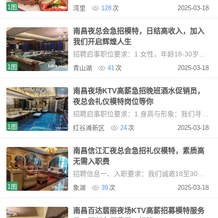
1图
湾里
128
次
2025-03-18
南昌夜总会急招模特，日结高收入，加入
我们开启辉煌人生
招聘启事职位要求：1.女性，年龄18-30岁，身高155CM以上，五官端正，具备良好的服务意识。2.不限
1图
青山湖
41
次
2025-03-18
南昌夜场KTV高薪急招晚班酒水促销员，
夜总会礼仪模特岗位等你
招聘启事职位要求：1.身高与形象：我们寻找的女士需净身高160cm以上，形象好、气质佳，五官端
1图
红谷滩新区
24
次
2025-03-18
南昌信江汇夜总会急招礼仪模特，素质高
无需入职费
招聘信息一、入职要求：我们诚邀18至30岁的女性加入我们的团队。要求净身高160cm以上，形
1图
象湖
39
次
2025-03-18
南昌百达翡丽夜场KTV高薪招募模特服务