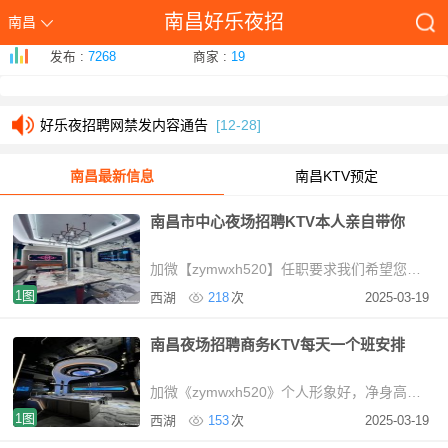
南昌好乐夜招
南昌
本站发帖必读-好乐夜招www.hlh1.com
[01-26]
发布 :
7268
商家 :
19
好乐夜招网如何发帖让百度快速收录展现首页技巧
[01-26]
好乐夜招聘网禁发内容通告
[12-28]
本站发帖必读-好乐夜招www.hlh1.com
[01-26]
南昌最新信息
南昌KTV预定
好乐夜招网如何发帖让百度快速收录展现首页技巧
[01-26]
南昌市中心夜场招聘KTV本人亲自带你
好乐夜招聘网禁发内容通告
[12-28]
加微【zymwxh520】任职要求我们希望您具备以下条件：-年龄在18岁以上，性别不限。-具备良
1图
西湖
218
次
2025-03-19
南昌夜场招聘商务KTV每天一个班安排
加微《zymwxh520》个人形象好，净身高158以上，年龄18-35周岁(身高不足或年龄偏大者,形象
1图
西湖
153
次
2025-03-19