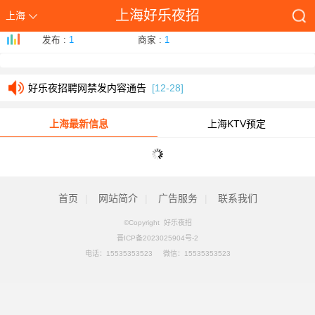
上海好乐夜招
上海
本站发帖必读-好乐夜招www.hlh1.com
[01-26]
发布 :
1
商家 :
1
好乐夜招网如何发帖让百度快速收录展现首页技巧
[01-26]
好乐夜招聘网禁发内容通告
[12-28]
本站发帖必读-好乐夜招www.hlh1.com
[01-26]
上海最新信息
上海KTV预定
好乐夜招网如何发帖让百度快速收录展现首页技巧
[01-26]
好乐夜招聘网禁发内容通告
[12-28]
首页
|
网站简介
|
广告服务
|
联系我们
©Copyright 好乐夜招
晋ICP备2023025904号-2
电话：
15535353523
微信：15535353523