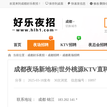
欢迎来到成都好乐夜招！
保存到桌面
快速发信息
修改/删除
成都
切换城市
首页
夜场招聘
KTV招聘
夜总会招
当前位置：
成都好乐夜招
>
成都招聘
>
成都夜场招聘
成都夜场新地标|世外桃源KTV
分享
|
2025-03-18发布
30
次浏览
信息编号：10897
联系地址：
成都 锦江
183.202.141.*