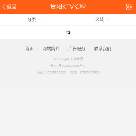
贵阳KTV招聘
返回
分类
区域
首页
|
网站简介
|
广告服务
|
联系我们
©Copyright 好乐夜招
晋ICP备2023025904号-2
电话：
15535353523
微信：15535353523