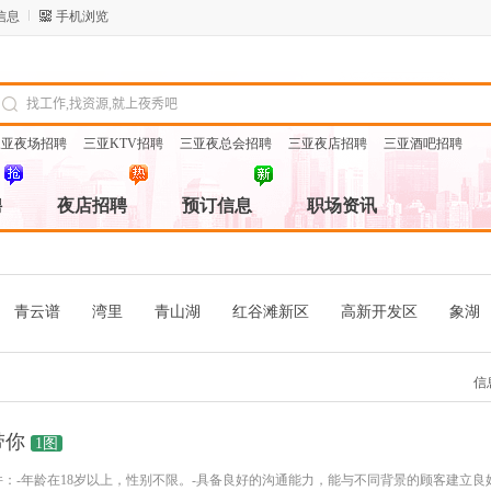
信息
手机浏览
三亚夜场招聘
三亚KTV招聘
三亚夜总会招聘
三亚夜店招聘
三亚酒吧招聘
聘
夜店招聘
预订信息
职场资讯
青云谱
湾里
青山湖
红谷滩新区
高新开发区
象湖
信
带你
1图
下条件：-年龄在18岁以上，性别不限。-具备良好的沟通能力，能与不同背景的顾客建立