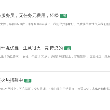
特服务员，无任务无费用，轻松
1图
.女性，年龄18-30岁，净身高160cm以上。我们寻找形象好、气质佳的女性加入我
店环境优雅，生意很火，期待您的
1图
！岗位要求：-女性，年龄18-30岁；-身高1.62米以上，容貌姣好；-五官端正，
英火热招募中
1图
身高160CM及以上，五官端正，身材协调。2.我们提供日结薪资，待遇从优，具体数额