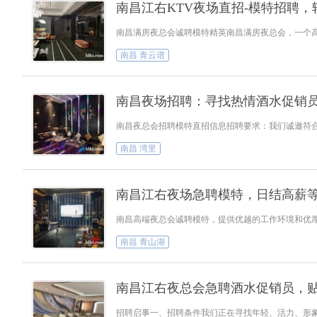
南昌江右KTV夜场直招-模特招聘
南昌满房夜总会诚聘模特精英南昌满房夜总会，一个高
南昌 青云谱
南昌夜场招聘：寻找热情酒水促销
南昌夜总会招聘模特直招信息招聘要求：我们诚邀符合条
南昌 湾里
南昌江右夜场急聘模特，日结高薪
南昌高端夜总会诚聘模特，提供优越的工作环境和优厚
南昌 青山湖
南昌江右夜总会急聘酒水促销员，
招聘启事一、招聘条件我们正在寻找年轻、活力、形象气