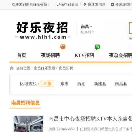
欢迎来到南昌好乐夜招！
保存到桌面
快速发信息
修改/删除
南昌
切换城市
首页
夜场招聘
KTV招聘
夜总会招
当前位置：
南昌好乐夜招
>
南昌招聘
区域查找：
不限
东湖
西湖
新建县
南昌县
南昌招聘信息
南昌市中心夜场招聘KTV本人亲自
加微【zymwxh520】任职要求我们希望您具备以