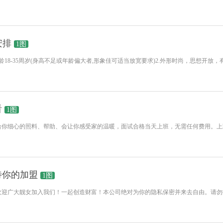
安排
1图
，年龄18-35周岁(身高不足或年龄偏大者,形象佳可适当放宽要求)2.外形时尚，思想开放
看
1图
我们会给你细心的照料、帮助、会让你感受家的温暖，面试合格当天上班，无需任何费用。
待你的加盟
1图
的加盟欢迎广大靓女加入我们！一起创造财富！本公司绝对为你的隐私保密并来去自由。请