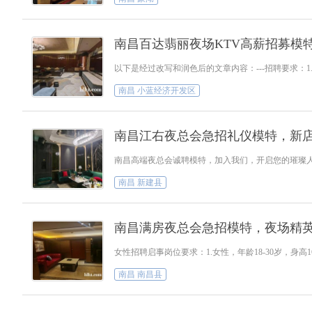
南昌百达翡丽夜场KTV高薪招募模
以下是经过改写和润色后的文章内容：---招聘要求：1
南昌 小蓝经济开发区
南昌江右夜总会急招礼仪模特，新
南昌高端夜总会诚聘模特，加入我们，开启您的璀璨人生
南昌 新建县
南昌满房夜总会急招模特，夜场精
女性招聘启事岗位要求：1.女性，年龄18-30岁，
南昌 南昌县