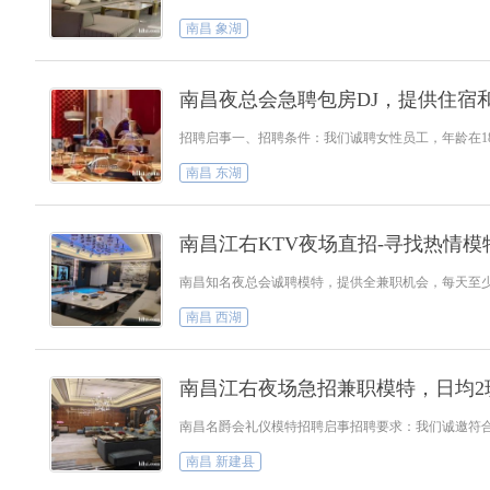
南昌 象湖
南昌夜总会急聘包房DJ，提供住宿
招聘启事一、招聘条件：我们诚聘女性员工，年龄在1
南昌 东湖
南昌江右KTV夜场直招-寻找热情
南昌知名夜总会诚聘模特，提供全兼职机会，每天至少两
南昌 西湖
南昌江右夜场急招兼职模特，日均2
南昌名爵会礼仪模特招聘启事招聘要求：我们诚邀符合条
南昌 新建县