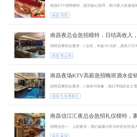
南昌KTV招聘模特，提供贴心指导，助力新人快速
南昌 湾里
南昌夜总会急招模特，日结高收入
招聘启事职位要求：1.女性，年龄18-30岁，身高
南昌 青山湖
南昌夜场KTV高薪急招晚班酒水促
招聘启事职位要求：1.身高与形象：我们寻找的女士需净
南昌 红谷滩新区
南昌信江汇夜总会急招礼仪模特，
招聘信息一、入职要求：我们诚邀18至30岁的女性
南昌 象湖